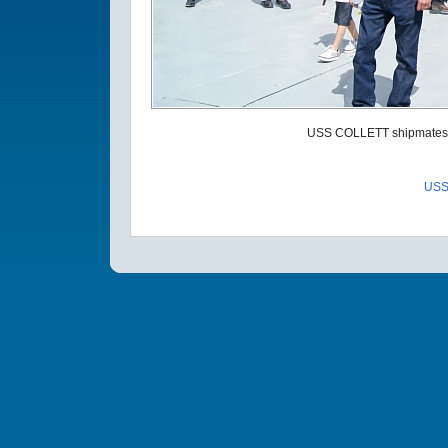
USS COLLETT shipmates 
USS