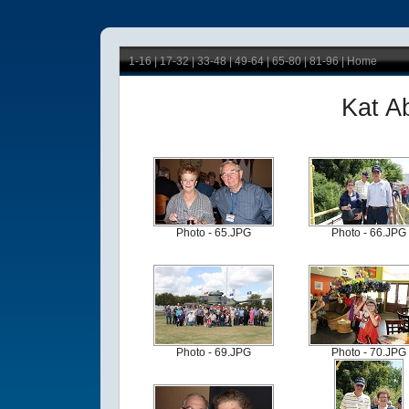
1-16
|
17-32
|
33-48
|
49-64
| 65-80 |
81-96
|
Home
Kat A
Photo - 65.JPG
Photo - 66.JPG
Photo - 69.JPG
Photo - 70.JPG